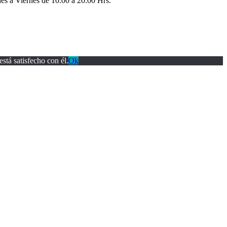
es a Viernes de 10.00 a 20.00 Hrs.
stá satisfecho con él.
Ok